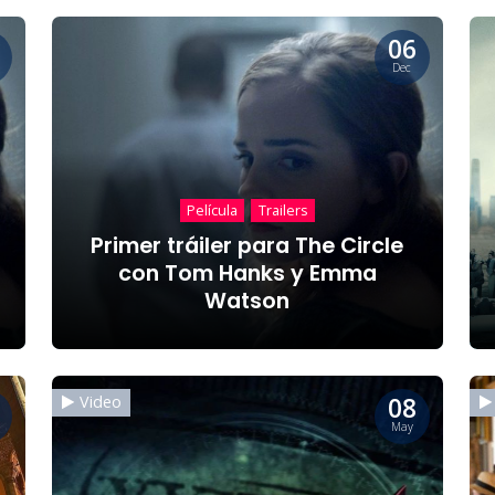
06
Dec
Película
Trailers
Primer tráiler para The Circle
con Tom Hanks y Emma
Watson
08
Video
May