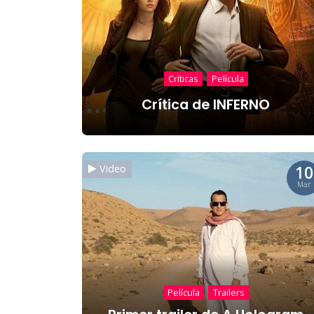
Críticas
Película
Crítica de INFERNO
10
Video
Mar
Película
Trailers