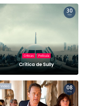
30
Nov
Críticas
Película
Crítica de Sully
08
Video
May