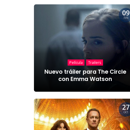
09
Feb
Película
Trailers
Nuevo tráiler para The Circle
con Emma Watson
27
Oct