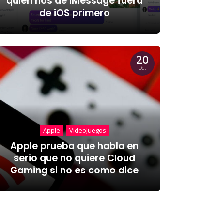
quien nos de iMessage fuera
de iOS primero
20
Oct
Apple
VideoJuegos
Apple prueba que habla en
serio que no quiere Cloud
Gaming si no es como dice