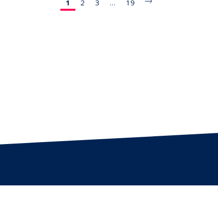
1
2
3
…
19