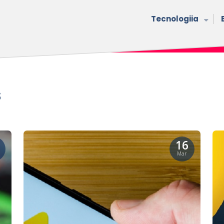
Tecnologiia
s
16
Mar