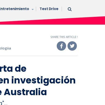
Entretenimiento
Test Drive
SHARE THIS ARTICLE !
logiia
rta de
en investigación
 Australia
...