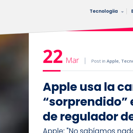
Tecnologiia
22
Mar
Post in
Apple
,
Tecno
Apple usa la ca
“sorprendido” 
de regulador de
Apple: "No sabíamos nada"