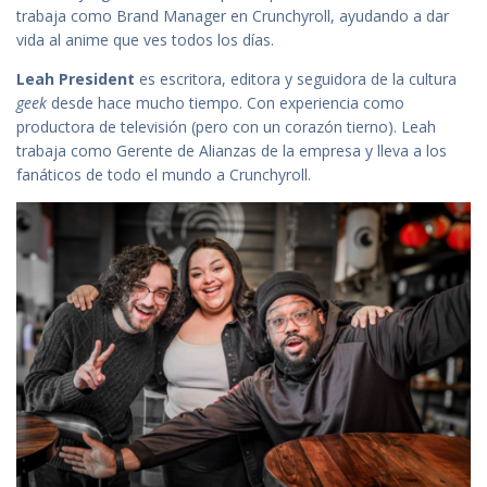
trabaja como Brand Manager en Crunchyroll, ayudando a dar
vida al anime que ves todos los días.
Leah President
es escritora, editora y seguidora de la cultura
geek
desde hace mucho tiempo. Con experiencia como
productora de televisión (pero con un corazón tierno). Leah
trabaja como Gerente de Alianzas de la empresa y lleva a los
fanáticos de todo el mundo a Crunchyroll.