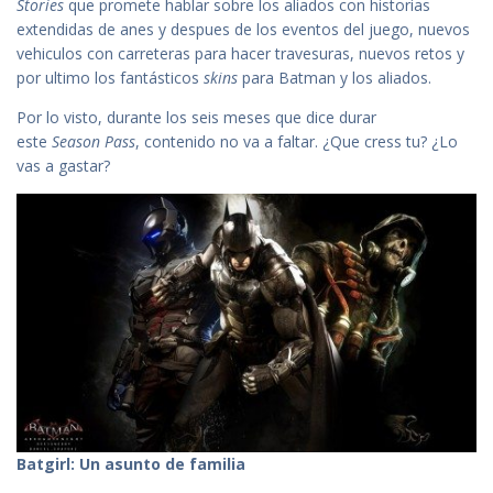
Stories
que promete hablar sobre los aliados con historias
extendidas de anes y despues de los eventos del juego, nuevos
vehiculos con carreteras para hacer travesuras, nuevos retos y
por ultimo los fantásticos
skins
para Batman y los aliados.
Por lo visto, durante los seis meses que dice durar
este
Season
Pass
, contenido no va a faltar. ¿Que cress tu? ¿Lo
vas a gastar?
Batgirl: Un asunto de familia