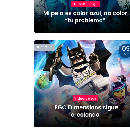
Fuera de Lugar
Mi pelo es color azul, no color
“tu problema”
09
Video
Jun
VideoJuegos
LEGO Dimensions sigue
creciendo