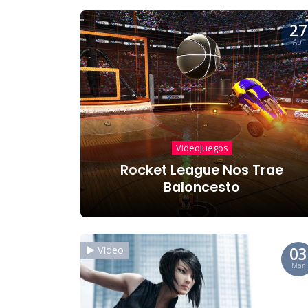
27
Apr
VideoJuegos
Rocket League Nos Trae
Baloncesto
03
Video
Mar