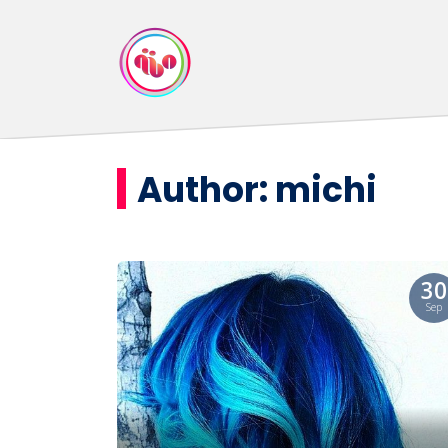
Author:
michi
30
Sep