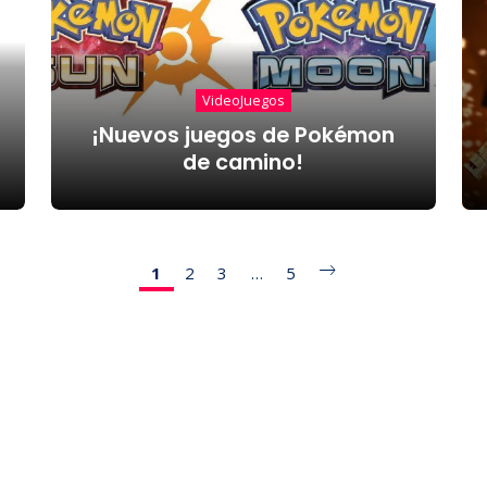
VideoJuegos
¡Nuevos juegos de Pokémon
de camino!
1
2
3
…
5