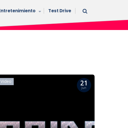
Entretenimiento
Test Drive
21
Video
Jun