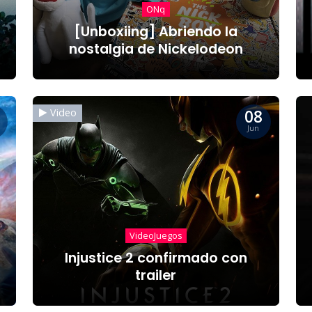
ONq
[Unboxiing] Abriendo la
nostalgia de Nickelodeon
08
Video
Jun
VideoJuegos
Injustice 2 confirmado con
trailer