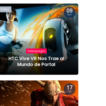
09
Video
Mar
VideoJuegos
HTC Vive VR Nos Trae al
Mundo de Portal
17
Feb