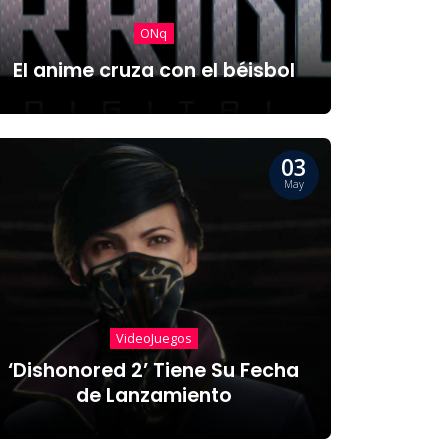
ONq
El anime cruza con el béisbol
03
May
VideoJuegos
‘Dishonored 2’ Tiene Su Fecha
de Lanzamiento