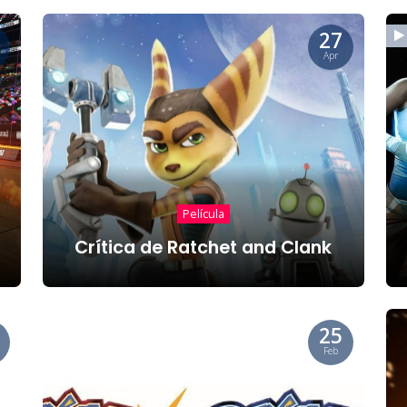
27
Apr
Película
Crítica de Ratchet and Clank
25
Feb