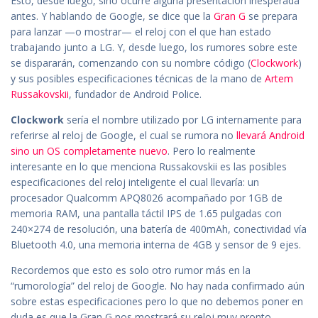
Esto, desde luego, sino ocurre alguna presentación inesperada
antes. Y hablando de Google, se dice que la
Gran G
se prepara
para lanzar —o mostrar— el reloj con el que han estado
trabajando junto a LG. Y, desde luego, los rumores sobre este
se dispararán, comenzando con su nombre código (
Clockwork
)
y sus posibles especificaciones técnicas de la mano de
Artem
Russakovskii
, fundador de Android Police.
Clockwork
sería el nombre utilizado por LG internamente para
referirse al reloj de Google, el cual se rumora no
llevará Android
sino un OS completamente nuevo
. Pero lo realmente
interesante en lo que menciona Russakovskii es las posibles
especificaciones del reloj inteligente el cual llevaría: un
procesador Qualcomm APQ8026 acompañado por 1GB de
memoria RAM, una pantalla táctil IPS de 1.65 pulgadas con
240×274 de resolución, una batería de 400mAh, conectividad vía
Bluetooth 4.0, una memoria interna de 4GB y sensor de 9 ejes.
Recordemos que esto es solo otro rumor más en la
“rumorología” del reloj de Google. No hay nada confirmado aún
sobre estas especificaciones pero lo que no debemos poner en
duda es que la Gran G nos mostrará su reloj muy pronto.