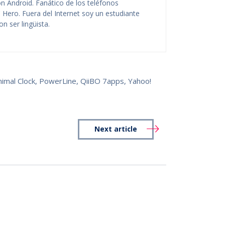
n Android. Fanático de los teléfonos
 Hero. Fuera del Internet soy un estudiante
n ser lingüista.
nimal Clock
,
PowerLine
,
QiiBO 7apps
,
Yahoo!
Next article