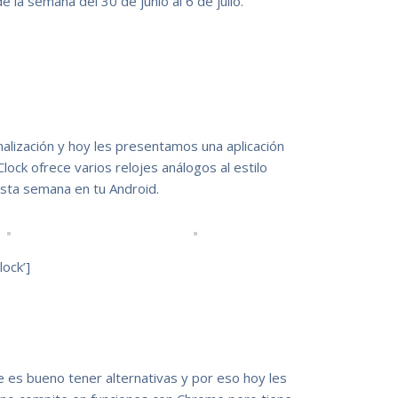
 la semana del 30 de junio al 6 de julio.
nalización y hoy les presentamos una aplicación
ock ofrece varios relojes análogos al estilo
esta semana en tu Android.
ock’]
es bueno tener alternativas y por eso hoy les