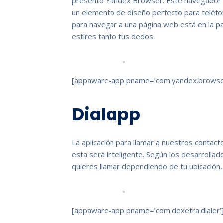
presento Yandex Browser. Este navegador 
un elemento de diseño perfecto para teléfon
para navegar a una página web está en la pa
estires tanto tus dedos.
[appaware-app pname=’com.yandex.browse
Dialapp
La aplicación para llamar a nuestros contact
esta será inteligente. Según los desarrollad
quieres llamar dependiendo de tu ubicación,
[appaware-app pname=’com.dexetra.dialer’