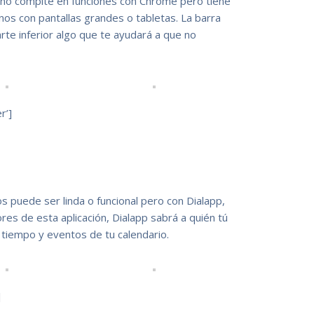
no compite en funciones con Chrome pero tiene
os con pantallas grandes o tabletas. La barra
rte inferior algo que te ayudará a que no
r’]
os puede ser linda o funcional pero con Dialapp,
ores de esta aplicación, Dialapp sabrá a quién tú
 tiempo y eventos de tu calendario.
]