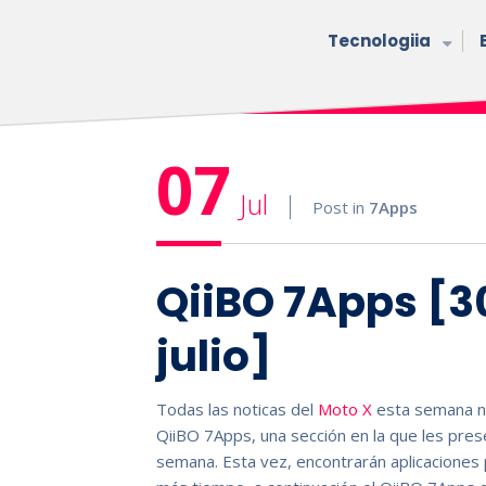
Tecnologiia
07
Jul
Post in
7Apps
QiiBO 7Apps [30
julio]
Todas las noticas del
Moto X
esta semana n
QiiBO 7Apps, una sección en la que les pres
semana. Esta vez, encontrarán aplicaciones 