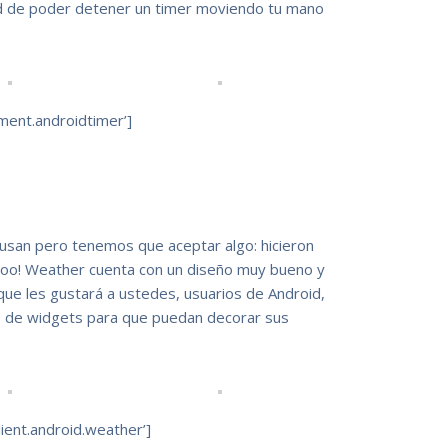
ad de poder detener un timer moviendo tu mano
ent.androidtimer’]
 usan pero tenemos que aceptar algo: hicieron
ahoo! Weather cuenta con un diseño muy bueno y
 que les gustará a ustedes, usuarios de Android,
io de widgets para que puedan decorar sus
ent.android.weather’]