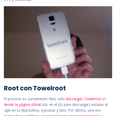
Root con Towelroot
El proceso es sumamente fácil, solo
descargas Towelroot v1
desde la página oficial
(clic en el (λ) para descargar) instalas el
.apk en tu dispositivo, ejecutas y listo. Por último, una vez
rooteado tu teléfono, recomendamos instalar
Superuser
o