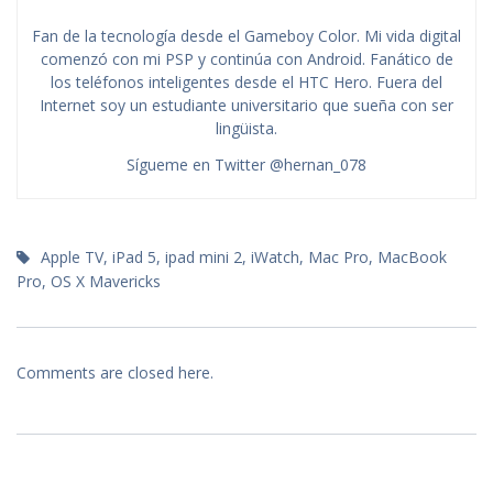
Fan de la tecnología desde el Gameboy Color. Mi vida digital
comenzó con mi PSP y continúa con Android. Fanático de
los teléfonos inteligentes desde el HTC Hero. Fuera del
Internet soy un estudiante universitario que sueña con ser
lingüista.
Sígueme en Twitter @hernan_078
Apple TV
,
iPad 5
,
ipad mini 2
,
iWatch
,
Mac Pro
,
MacBook
Pro
,
OS X Mavericks
Comments are closed here.