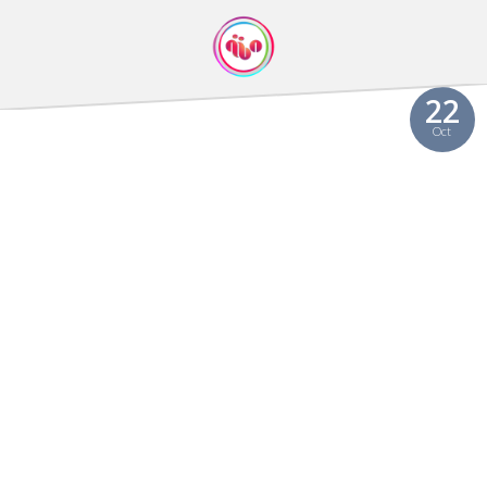
22
Oct