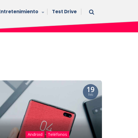
Entretenimiento
Test Drive
19
Feb
Android
Teléfonos