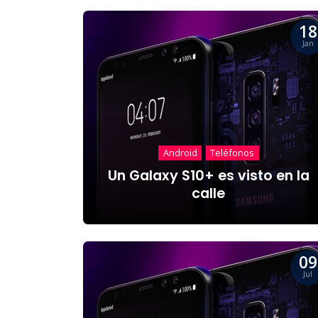
18
Jan
Android
Teléfonos
Un Galaxy S10+ es visto en la
calle
09
Jul