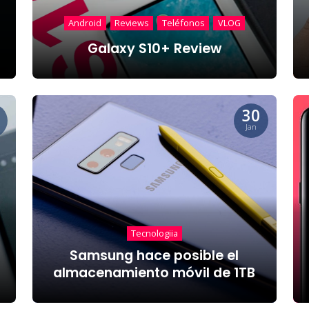
Android
Reviews
Teléfonos
VLOG
Galaxy S10+ Review
30
Jan
Tecnologiia
Samsung hace posible el
almacenamiento móvil de 1TB