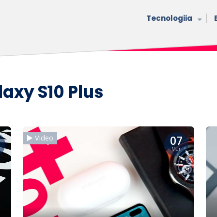
Tecnologiia
axy S10 Plus
07
Video
Mar