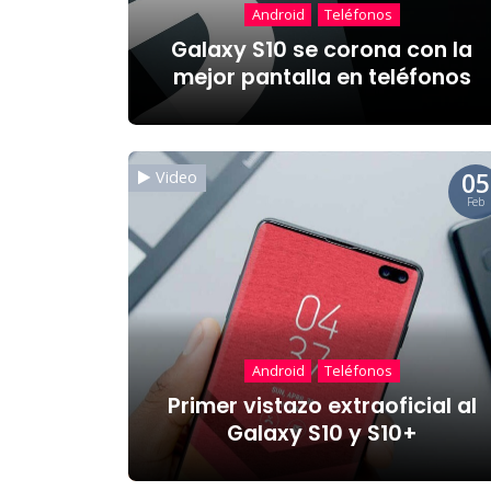
Android
Teléfonos
Galaxy S10 se corona con la
mejor pantalla en teléfonos
05
Video
Feb
Android
Teléfonos
Primer vistazo extraoficial al
Galaxy S10 y S10+