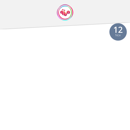
12
Nov