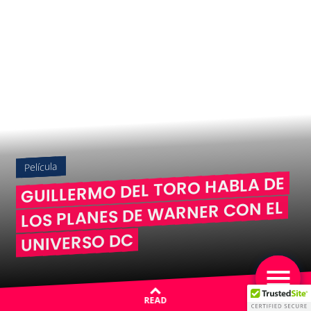
Película
GUILLERMO DEL TORO HABLA DE
LOS PLANES DE WARNER CON EL
UNIVERSO DC
READ