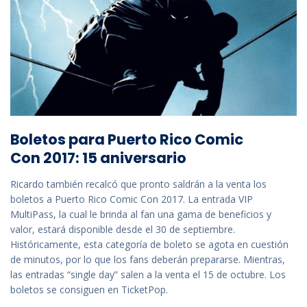
Boletos para Puerto Rico Comic
Con 2017: 15 aniversario
Ricardo también recalcó que pronto saldrán a la venta los
boletos a Puerto Rico Comic Con 2017. La entrada VIP
MultiPass, la cual le brinda al fan una gama de beneficios y
valor, estará disponible desde el 30 de septiembre.
Históricamente, esta categoría de boleto se agota en cuestión
de minutos, por lo que los fans deberán prepararse. Mientras,
las entradas “single day” salen a la venta el 15 de octubre. Los
boletos se consiguen en TicketPop.