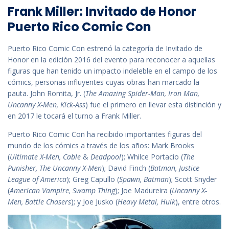
Frank Miller: Invitado de Honor
Puerto Rico Comic Con
Puerto Rico Comic Con estrenó la categoría de Invitado de
Honor en la edición 2016 del evento para reconocer a aquellas
figuras que han tenido un impacto indeleble en el campo de los
cómics, personas influyentes cuyas obras han marcado la
pauta. John Romita, Jr. (
The Amazing Spider-Man, Iron Man,
Uncanny X-Men, Kick-Ass
) fue el primero en llevar esta distinción y
en 2017 le tocará el turno a Frank Miller.
Puerto Rico Comic Con ha recibido importantes figuras del
mundo de los cómics a través de los años: Mark Brooks
(
Ultimate X-Men, Cable
&
Deadpool
); Whilce Portacio (
The
Punisher, The Uncanny X-Men
); David Finch (
Batman, Justice
League of America
); Greg Capullo (
Spawn, Batman
); Scott Snyder
(
American Vampire, Swamp Thing
); Joe Madureira (
Uncanny X-
Men, Battle Chasers
); y Joe Jusko (
Heavy Metal, Hulk
), entre otros.