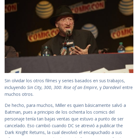
Sin olvidar los otros filmes y series basados en sus trabajos,
incluyendo
Sin City
,
300
,
300: Rise of an Empire
, y
Daredevil
entre
muchos otros.
De hecho, para muchos, Miller es quien básicamente salvó a
Batman, pues a principio de los ochenta los comics del
personaje tenía tan bajas ventas que estuvo a punto de ser
cancelado. Eso cambió cuando DC se atrevió a publicar the
Dark Knight Returns, la cual devolvió el encapuchado a sus