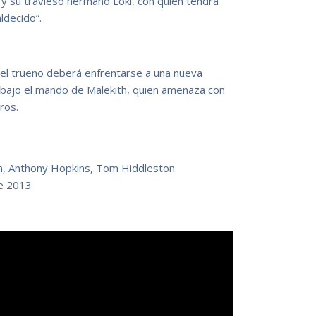
r y su travieso hermano Loki, con quien tendrá
ldecido”.
 del trueno deberá enfrentarse a una nueva
n bajo el mando de Malekith, quien amenaza con
ros.
n, Anthony Hopkins, Tom Hiddleston
e 2013