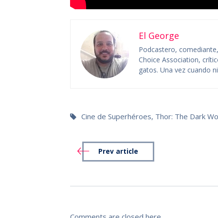
El George
Podcastero, comediante, c
Choice Association, crít
gatos. Una vez cuando niñ
Cine de Superhéroes
,
Thor: The Dark Wo
Prev article
Comments are closed here.