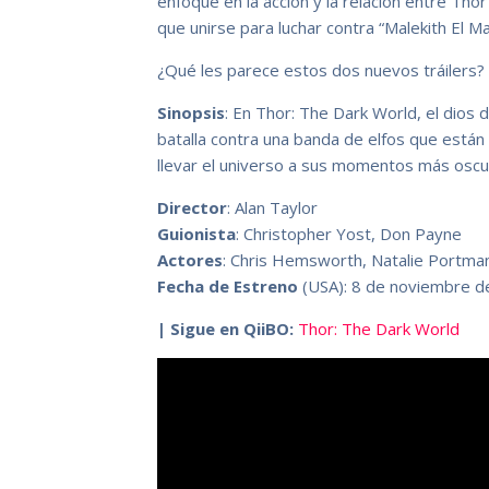
enfoque en la acción y la relación entre Tho
que unirse para luchar contra “Malekith El Ma
¿Qué les parece estos dos nuevos tráilers?
Sinopsis
: En Thor: The Dark World, el dios
batalla contra una banda de elfos que está
llevar el universo a sus momentos más oscu
Director
: Alan Taylor
Guionista
: Christopher Yost, Don Payne
Actores
: Chris Hemsworth, Natalie Portma
Fecha de Estreno
(USA): 8 de noviembre d
| Sigue en QiiBO:
Thor: The Dark World