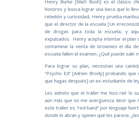
Henry Burke [Matt Bush] es el clásico c
honores y busca lograr una beca que lo llev
rebelión y curiosidad, Henry prueba marihu
que el director de la escuela [Un irreconoc
de drogas para toda la escuela, y aque
expulsados. Henry acepta intentar el plan
contaminar la venta de brownies el día d
escuela fallen el examen. ¿Qué puede salir m
Para lograr su plan, necesitan una canti
“Psycho Ed” [Adrien Brody] probando que 
que hagas después] un ex-estudiante de le
Les admito que el tráiler me hizo reír lo s
aún más que no me avergüenza decir que
este tráiler es “red band” por lenguaje fuer
donde lo abran y opinen qué les parece, ¿les