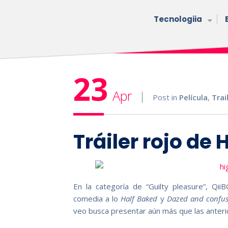
Tecnologiia
23
Apr
Post in
Película
,
Trai
Tráiler rojo de
En la categoría de “Guilty pleasure”, Qii
comedia a lo
Half Baked
y
Dazed and confu
veo busca presentar aún más que las anteri