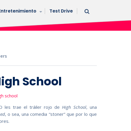
Entretenimiento
Test Drive
lers
 High School
BO les trae el tráiler rojo de
High School
, una
sed
, o sea, una comedia “stoner” que por lo que
ores.