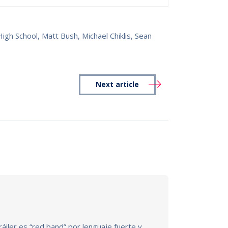
High School
,
Matt Bush
,
Michael Chiklis
,
Sean
Next article
áiler es “red band” por lenguaje fuerte y