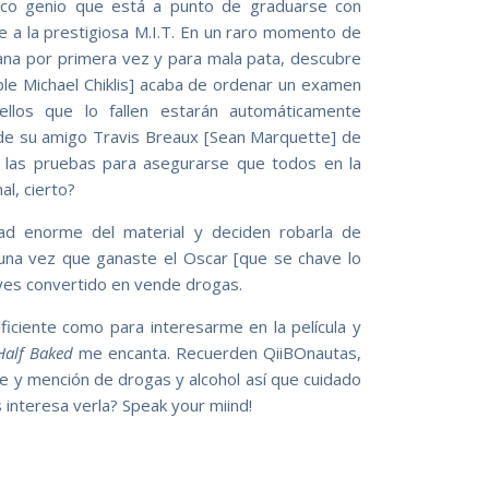
hico genio que está a punto de graduarse con
e a la prestigiosa M.I.T. En un raro momento de
ana por primera vez y para mala pata, descubre
ible Michael Chiklis] acaba de ordenar un examen
llos que lo fallen estarán automáticamente
 de su amigo Travis Breaux [Sean Marquette] de
e las pruebas para asegurarse que todos en la
al, cierto?
dad enorme del material y deciden robarla de
una vez que ganaste el Oscar [que se chave lo
yes convertido en vende drogas.
uficiente como para interesarme en la película y
Half Baked
me encanta. Recuerden QiiBOnautas,
te y mención de drogas y alcohol así que cuidado
 interesa verla? Speak your miind!