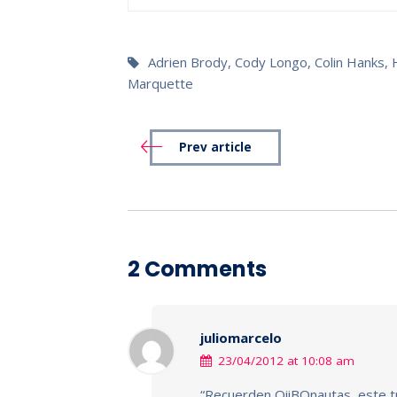
Adrien Brody
,
Cody Longo
,
Colin Hanks
,
Marquette
Prev article
2 Comments
juliomarcelo
23/04/2012 at 10:08 am
“Recuerden QiiBOnautas, este tr