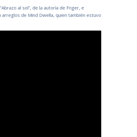
“Abrazo al sol”, de la autoría de Friger, e
n arreglos de Mind Dwella, quien también estuvo