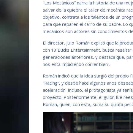
“Los Mecánicos” narra la historia de una muj
salvar de la quiebra el taller de mecánica r
objetivo, contrata a los talentos de un pro
para que reparen el carro de su padre. Lo 
mecánicos son actores sin conocimientos de 
El director, Julio Román explicó que la pro
con 13 Bucks Entertainment, busca resaltar 
generaciones anteriores, y destaca que, para
nos está impidiendo correr bien”.
Román indicó que la idea surgió del propio Fr
“Racing”, y desde hace algunos años deseaba
aceleración. Incluso, el protagonista ya tení
proyecto. Posteriormente, el guión fue reesc
Román, quien, con esta, suma su quinta pelíc