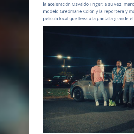
la aceleración Osvaldo Friger; a su vez, mar
modelo Gredmarie Colón y la reportera y m
película local que lleva a la pantalla grande e