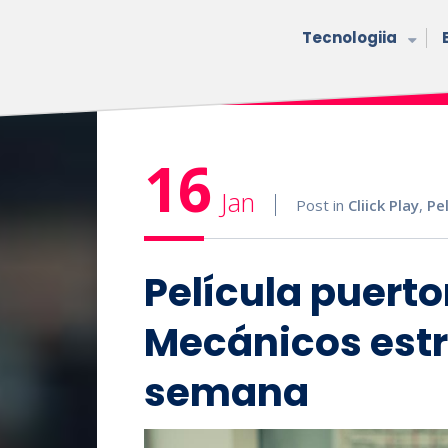
Tecnologiia
16
Jan
Post in
Cliick Play
,
Pe
Película puerto
Mecánicos estr
semana