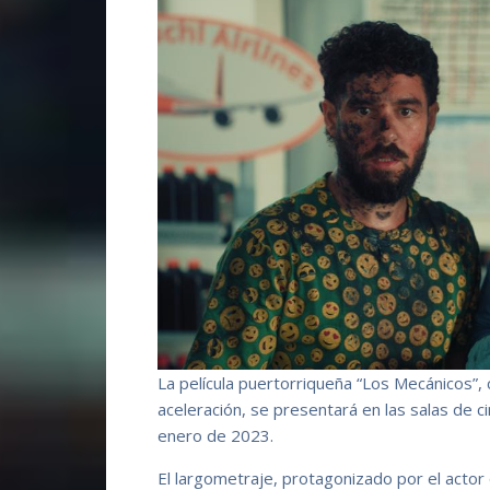
La película puertorriqueña “Los Mecánicos”,
aceleración, se presentará en las salas de 
enero de 2023.
El largometraje, protagonizado por el actor