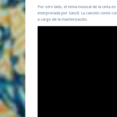
Por otro lado, el tema musical de la cinta es 
interpretada por Sanc8. La canción contó co
a cargo de la masterización.