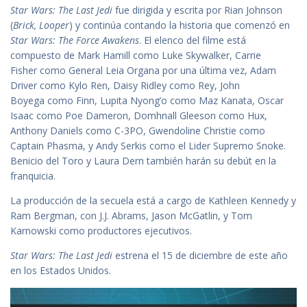
Star Wars: The Last Jedi
fue dirigida y escrita por Rian Johnson
(
Brick, Looper
) y continúa contando la historia que comenzó en
Star Wars: The Force Awakens
. El elenco del filme está
compuesto de Mark Hamill como Luke Skywalker, Carrie
Fisher como General Leia Organa por una última vez, Adam
Driver como Kylo Ren, Daisy Ridley como Rey, John
Boyega como Finn, Lupita Nyong’o como Maz Kanata, Oscar
Isaac como Poe Dameron, Domhnall Gleeson como Hux,
Anthony Daniels como C-3PO, Gwendoline Christie como
Captain Phasma, y Andy Serkis como el Lider Supremo Snoke.
Benicio del Toro y Laura Dern también harán su debút en la
franquicia.
La producción de la secuela está a cargo de Kathleen Kennedy y
Ram Bergman, con J.J. Abrams, Jason McGatlin, y Tom
Karnowski como productores ejecutivos.
Star Wars: The Last Jedi
estrena el 15 de diciembre de este año
en los Estados Unidos.