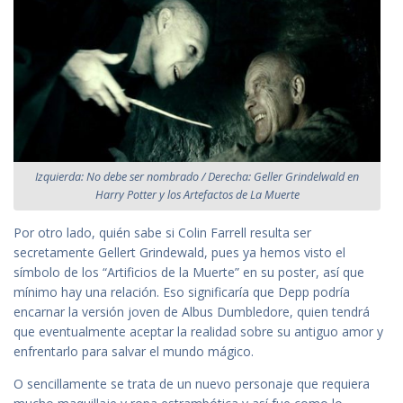
Izquierda: No debe ser nombrado / Derecha: Geller Grindelwald en
Harry Potter y los Artefactos de La Muerte
Por otro lado, quién sabe si Colin Farrell resulta ser
secretamente Gellert Grindewald, pues ya hemos visto el
símbolo de los “Artificios de la Muerte” en su poster, así que
mínimo hay una relación. Eso significaría que Depp podría
encarnar la versión joven de Albus Dumbledore, quien tendrá
que eventualmente aceptar la realidad sobre su antiguo amor y
enfrentarlo para salvar el mundo mágico.
O sencillamente se trata de un nuevo personaje que requiera