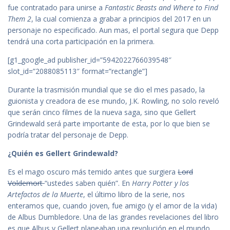
fue contratado para unirse a
Fantastic Beasts and Where to Find
Them 2
, la cual comienza a grabar a principios del 2017 en un
personaje no especificado. Aun mas, el portal segura que Depp
tendrá una corta participación en la primera.
[g1_google_ad publisher_id=”5942022766039548″
slot_id=”2088085113″ format=”rectangle”]
Durante la trasmisión mundial que se dio el mes pasado, la
guionista y creadora de ese mundo, J.K. Rowling, no solo reveló
que serán cinco filmes de la nueva saga, sino que Gellert
Grindewald será parte importante de esta, por lo que bien se
podría tratar del personaje de Depp.
¿Quién es Gellert Grindewald?
Es el mago oscuro más temido antes que surgiera
Lord
Voldemort
“ustedes saben quién”. En
Harry Potter y los
Artefactos de la Muerte
, el último libro de la serie, nos
enteramos que, cuando joven, fue amigo (y el amor de la vida)
de Albus Dumbledore. Una de las grandes revelaciones del libro
es que Albus y Gellert planeaban una revolución en el mundo