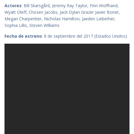
Actores
: Bill Skarsgård, Jeremy Ray Taylor, Finn Wolfhand,
Wyatt Oleff, Chosen Jacobs, Jack Dylan Grazer Javier Bonet,
Megan Charpentier, Nicholas Hamilton, Jaeden Lieberher,
Sophia Lillis, Steven Williams
Fecha de estreno
: 8 de septiembre del 2017 (Estados Unidos)