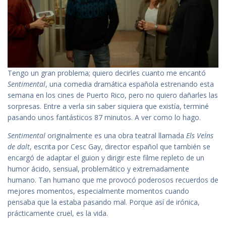
Tengo un gran problema; quiero decirles cuanto me encantó
Sentimental
, una comedia dramática española estrenando esta
semana en los cines de Puerto Rico, pero no quiero dañarles las
sorpresas. Entre a verla sin saber siquiera que existía, terminé
pasando unos fantásticos 87 minutos. A ver como lo hago.
Sentimental
originalmente es una obra teatral llamada
Els Ve
Ïns
de dalt
, escrita por Cesc Gay, director español que también se
encargó de adaptar el guion y dirigir este filme repleto de un
humor ácido, sensual, problemático y extremadamente
humano. Tan humano que me provocó poderosos recuerdos de
mejores momentos, especialmente momentos cuando
pensaba que la estaba pasando mal. Porque así de irónica,
prácticamente cruel, es la vida.