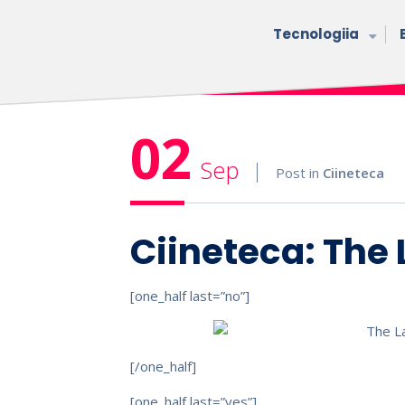
Tecnologiia
02
Sep
Post in
Ciineteca
Ciineteca: The
[one_half last=”no”]
[/one_half]
[one_half last=”yes”]