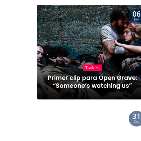
06
Jan
Trailers
Primer clip para Open Grave:
“Someone’s watching us”
31
Dec