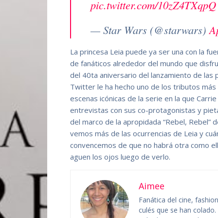
pic.twitter.com/10zZ4TXqpQ
— Star Wars (@starwars)
A
La princesa Leia puede ya ser una con la fue
de fanáticos alrededor del mundo que disfru
del 40ta aniversario del lanzamiento de las p
Twitter le ha hecho uno de los tributos más 
escenas icónicas de la serie en la que Carrie 
entrevistas con sus co-protagonistas y pieta
del marco de la apropidada “Rebel, Rebel”
vemos más de las ocurrencias de Leia y cuá
convencemos de que no habrá otra como ell
aguen los ojos luego de verlo.
Aimee
Fanática del cine, fashi
culés que se han colado. 