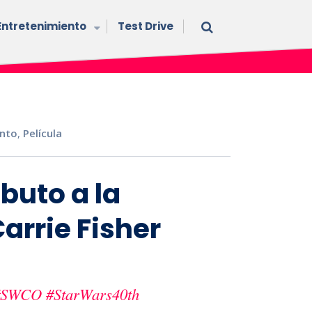
Entretenimiento
Test Drive
ento
,
Película
buto a la
Carrie Fisher
#SWCO
#StarWars40th