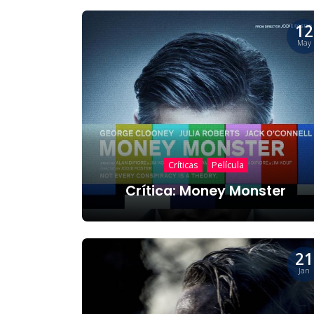
12
May
Críticas
Película
Crítica: Money Monster
21
Jan