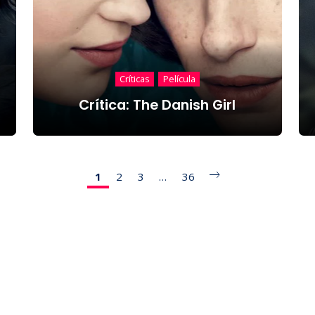
Críticas
Película
Crítica: The Danish Girl
1
2
3
…
36