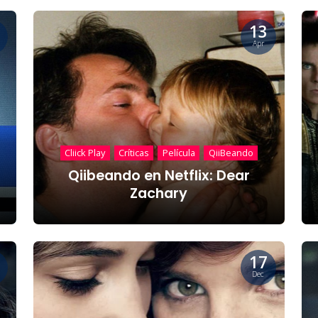
13
Apr
Cliick Play
Críticas
Película
QiiBeando
Qiibeando en Netflix: Dear
Zachary
17
Dec