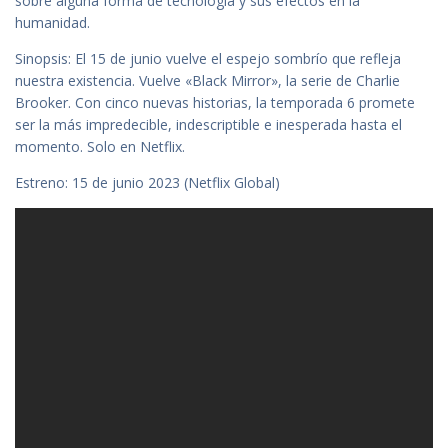
sobre alguna forma de tecnología y sus efectos en la
humanidad.
Sinopsis: El 15 de junio vuelve el espejo sombrío que refleja
nuestra existencia. Vuelve «Black Mirror», la serie de Charlie
Brooker. Con cinco nuevas historias, la temporada 6 promete
ser la más impredecible, indescriptible e inesperada hasta el
momento. Solo en Netflix.
Estreno: 15 de junio 2023 (Netflix Global)