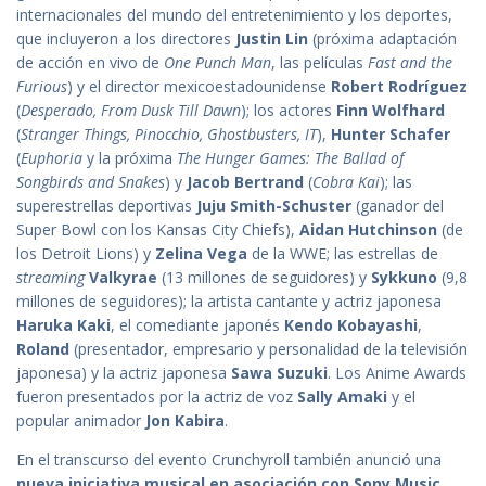
internacionales del mundo del entretenimiento y los deportes,
que incluyeron a los directores
Justin Lin
(próxima adaptación
de acción en vivo de
One Punch Man
, las películas
Fast and the
Furious
) y el director mexicoestadounidense
Robert Rodríguez
(
Desperado, From Dusk Till Dawn
); los actores
Finn Wolfhard
(
Stranger Things, Pinocchio, Ghostbusters, IT
),
Hunter Schafer
(
Euphoria
y la próxima
The Hunger Games: The Ballad of
Songbirds and Snakes
) y
Jacob Bertrand
(
Cobra Kai
); las
superestrellas deportivas
Juju Smith-Schuster
(ganador del
Super Bowl con los Kansas City Chiefs),
Aidan Hutchinson
(de
los Detroit Lions) y
Zelina Vega
de la WWE; las estrellas de
streaming
Valkyrae
(13 millones de seguidores) y
Sykkuno
(9,8
millones de seguidores); la artista cantante y actriz japonesa
Haruka Kaki
, el comediante japonés
Kendo Kobayashi
,
Roland
(presentador, empresario y personalidad de la televisión
japonesa) y la actriz japonesa
Sawa Suzuki
. Los Anime Awards
fueron presentados por la actriz de voz
Sally Amaki
y el
popular animador
Jon Kabira
.
En el transcurso del evento Crunchyroll también anunció una
nueva iniciativa musical en asociación con Sony Music