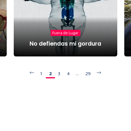
Fuera de Lugar
No defiendas mi gordura
1
2
3
4
…
29