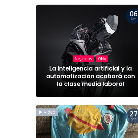
06
Dec
Negocios
ONq
La inteligencia artificial y la
automatización acabará con
la clase media laboral
27
Video
Sep