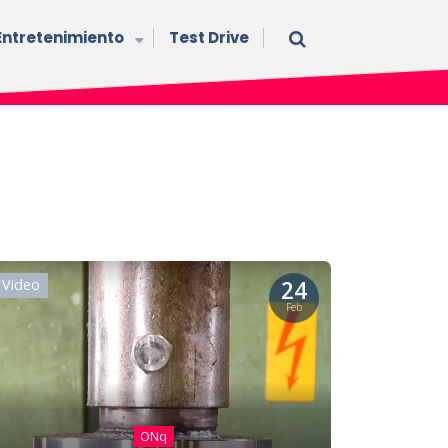
Entretenimiento
Test Drive
24
Video
Feb
ONq