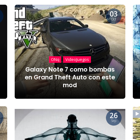
03
Oct
ONq
VideoJuegos
Galaxy Note 7 como bombas
en Grand Theft Auto con este
mod
26
Sep