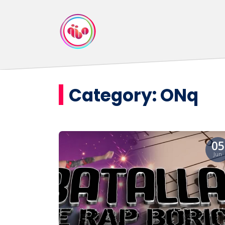
Category:
ONq
05
Jun