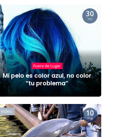
30
Sep
Fuera de Lugar
Mi pelo es color azul, no color
“tu problema”
10
Video
Aug