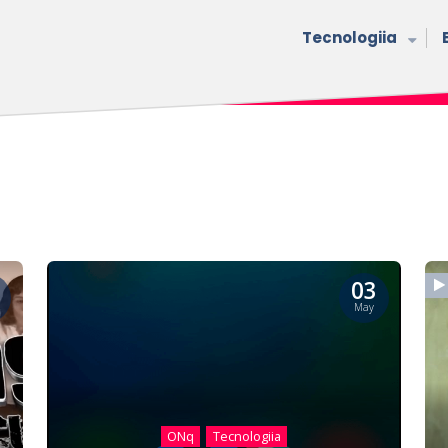
Tecnologiia
03
May
ONq
Tecnologiia