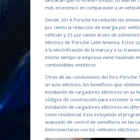
destacan que no emiten sonido, no liberan 
más económico en comparación a un vehículo
Desde 2014 Porsche ha reducido las emisi
por ciento la reducción de energía por vehíc
vehículo y 33 por ciento el uso de solvente
eléctrico de Porsche Latin America. Estos 
a la electrificación de la marca y a su transic
mismo tiempo la empresa viene haciendo in
combustibles sintéticos.
Otras de las conclusiones del foro Porsche N
un auto eléctrico, los beneficios que obtien
instalación de cargadores eléctricos en su 
códigos de construcción para sostener la mo
instalación de cargadores eléctricos en difer
como residencial. Esto incluyendo el progra
avanzado de control de semáforos en las ca
interconectarse con los vehículos eléctricos