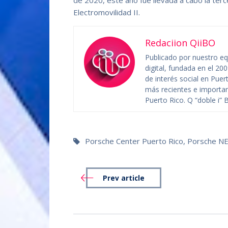
de 2020, este año fue llevada a cabo la ter
Electromovilidad II.
Redaciion QiiBO
Publicado por nuestro eq
digital, fundada en el 20
de interés social en Puer
más recientes e importan
Puerto Rico. Q “doble i”
Porsche Center Puerto Rico
,
Porsche NE
Prev article