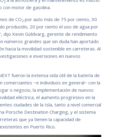
CO
a la atmósfera y el mantenimiento es mucho
2
 con motor de gasolina.
ones de CO
por auto más de 75 por ciento, 30
2
ulo producido, 20 por ciento el uso de agua por
s”, dijo Kevin Goldvarg, gerente de rendimiento
son números grandes que sin duda han aportado
ión hacia la movilidad sostenible en carreteras. Al
vestigaciones e inversiones en nuevos
EXT fueron la extensa vida útil de la batería de
en comerciantes −e individuos en general− con la
hogar o negocio, la implementación de nuevos
vilidad eléctrica, el aumento progresivo en la
entes ciudades de la Isla, tanto a nivel comercial
ma Porsche Destination Charging, y el sistema
rreteras que ya tienen la capacidad de
 existentes en Puerto Rico.