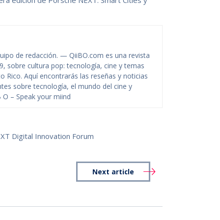
cera edición de Porsche NEXT: Smart Cities y
uipo de redacción. — QiiBO.com es una revista
09, sobre cultura pop: tecnología, cine y temas
to Rico. Aquí encontrarás las reseñas y noticias
tes sobre tecnología, el mundo del cine y
 B O – Speak your miind
XT Digital Innovation Forum
Next article