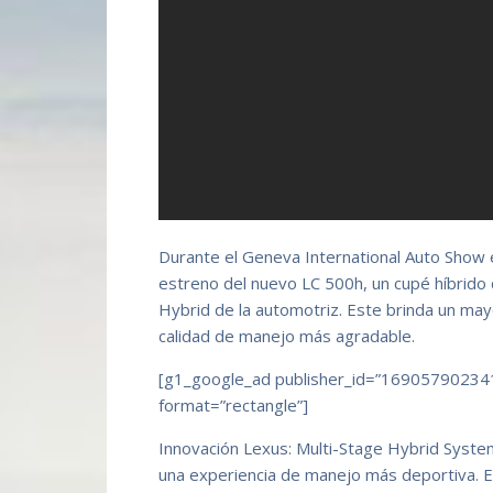
Durante el Geneva International Auto Show 
estreno del nuevo LC 500h, un cupé híbrido
Hybrid de la automotriz. Este brinda un may
calidad de manejo más agradable.
[g1_google_ad publisher_id=”16905790234
format=”rectangle”]
Innovación Lexus: Multi-Stage Hybrid System
una experiencia de manejo más deportiva. Es