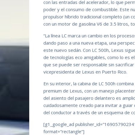
con las entradas del acelerador, lo que perm
poder y el consumo de combustible. Este n
propulsor híbrido tradicional completo (un co
con un motor de gasolina V6 de 3.5 litros, 
“La línea LC marca un cambio en los proceso
dando paso a una nueva etapa, una perspecti
este nuevo sedán. Con LC 500h, Lexus sigu
de tecnologías eco amigables, como lo es e
que se puede ser responsable sin sacrificar 
vicepresidenta de Lexus en Puerto Rico.
En su interior, la cabina de LC 500h combina 
premium de Lexus, con un manejo placenter
del asiento del pasajero delantero es amplio
cuidadosamente creado para invitar a guiar
del conductor a través de un esquema de con
[g1_google_ad publisher_id=”16905790234
format=”rectangle”]