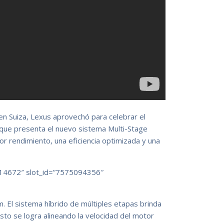
en Suiza, Lexus aprovechó para celebrar el
 que presenta el nuevo sistema Multi-Stage
or rendimiento, una eficiencia optimizada y una
14672″ slot_id=”7575094356″
. El sistema híbrido de múltiples etapas brinda
to se logra alineando la velocidad del motor