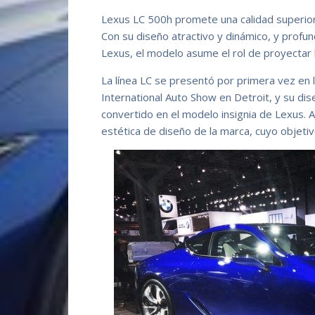
Lexus LC 500h promete una calidad superior
Con su diseño atractivo y dinámico, y profun
Lexus, el modelo asume el rol de proyectar l
La línea LC se presentó por primera vez en 
International Auto Show en Detroit, y su dis
convertido en el modelo insignia de Lexus. 
estética de diseño de la marca, cuyo objet