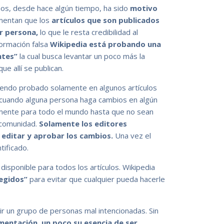
hos, desde hace algún tiempo, ha sido
motivo
mentan que los
artículos que son publicados
er persona,
lo que le resta credibilidad al
formación falsa
Wikipedia está probando una
ntes”
la cual busca levantar un poco más la
ue allí se publican.
endo probado solamente en algunos artículos
: cuando alguna persona haga cambios en algún
camente para todo el mundo hasta que no sean
a comunidad.
Solamente los editores
 editar y aprobar los cambios.
Una vez el
tificado.
disponible para todos los artículos. Wikipedia
tegidos”
para evitar que cualquier pueda hacerle
ir un grupo de personas mal intencionadas. Sin
mentación, un poco su esencia de ser