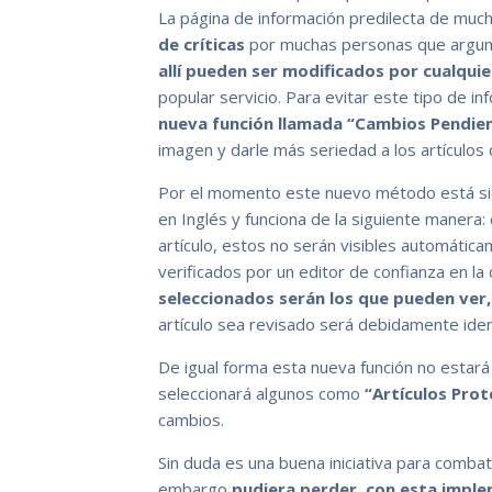
La página de información predilecta de muc
de críticas
por muchas personas que argu
allí pueden ser modificados por cualqui
popular servicio. Para evitar este tipo de in
nueva función llamada
“Cambios Pendie
imagen y darle más seriedad a los artículos q
Por el momento este nuevo método está si
en Inglés y funciona de la siguiente manera
artículo, estos no serán visibles automáti
verificados por un editor de confianza en l
seleccionados serán los que pueden ver,
artículo sea revisado será debidamente iden
De igual forma esta nueva función no estará 
seleccionará algunos como
“Artículos Pro
cambios.
Sin duda es una buena iniciativa para combat
embargo
pudiera perder, con esta imple