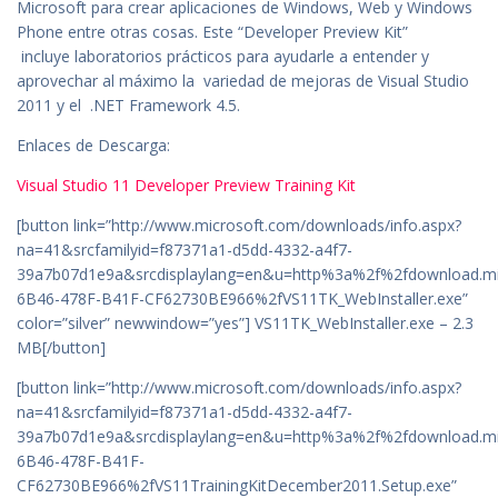
Microsoft para crear aplicaciones de Windows, Web y Windows
Phone entre otras cosas. Este “Developer Preview Kit”
incluye laboratorios prácticos para ayudarle a entender y
aprovechar al máximo la variedad de mejoras de Visual Studio
2011 y el .NET Framework 4.5.
Enlaces de Descarga:
Visual Studio 11 Developer Preview Training Kit
[button link=”http://www.microsoft.com/downloads/info.aspx?
na=41&srcfamilyid=f87371a1-d5dd-4332-a4f7-
39a7b07d1e9a&srcdisplaylang=en&u=http%3a%2f%2fdownload.
6B46-478F-B41F-CF62730BE966%2fVS11TK_WebInstaller.exe”
color=”silver” newwindow=”yes”] VS11TK_WebInstaller.exe – 2.3
MB[/button]
[button link=”http://www.microsoft.com/downloads/info.aspx?
na=41&srcfamilyid=f87371a1-d5dd-4332-a4f7-
39a7b07d1e9a&srcdisplaylang=en&u=http%3a%2f%2fdownload.
6B46-478F-B41F-
CF62730BE966%2fVS11TrainingKitDecember2011.Setup.exe”