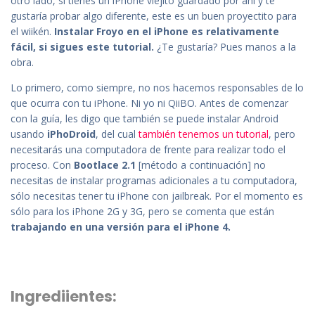
otro lado, si tienes un iPhone viejito guardado por ahí y te
gustaría probar algo diferente, este es un buen proyectito para
el wiikén.
Instalar Froyo en el iPhone es relativamente
fácil, si sigues este tutorial.
¿Te gustaría? Pues manos a la
obra.
Lo primero, como siempre, no nos hacemos responsables de lo
que ocurra con tu iPhone. Ni yo ni QiiBO. Antes de comenzar
con la guía, les digo que también se puede instalar Android
usando
iPhoDroid
, del cual
también tenemos un tutorial
, pero
necesitarás una computadora de frente para realizar todo el
proceso. Con
Bootlace 2.1
[método a continuación] no
necesitas de instalar programas adicionales a tu computadora,
sólo necesitas tener tu iPhone con jailbreak. Por el momento es
sólo para los iPhone 2G y 3G, pero se comenta que están
trabajando en una versión para el iPhone 4.
Ingrediientes: