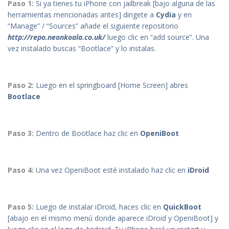
Paso 1:
Si ya tienes tu iPhone con jailbreak [bajo alguna de las
herramientas mencionadas antes] dirigete a
Cydia
y en
“Manage” / “Sources” añade el siguiente repositorio
http://repo.neonkoala.co.uk/
luego clic en “add source”. Una
vez instalado buscas “Bootlace” y lo instalas.
P
aso 2:
Luego en el springboard [Home Screen] abres
Bootlace
Paso 3:
Dentro de Bootlace haz clic en
OpeniBoot
Paso 4:
Una vez OpeniBoot esté instalado haz clic en
iDroid
Paso 5:
Luego de instalar iDroid, haces clic en
QuickBoot
[abajo en el mismo menú donde aparece iDroid y OpeniBoot] y