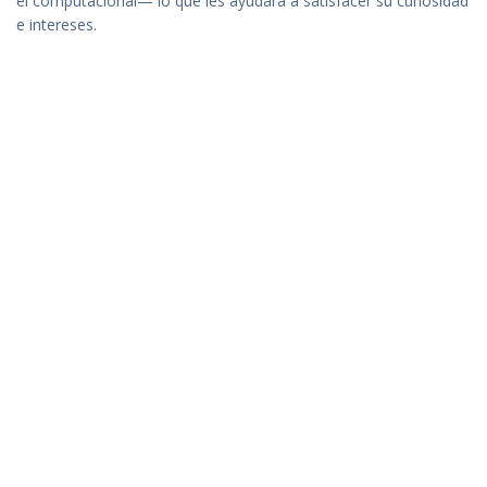
el computacional— lo que les ayudará a satisfacer su curiosidad
e intereses.