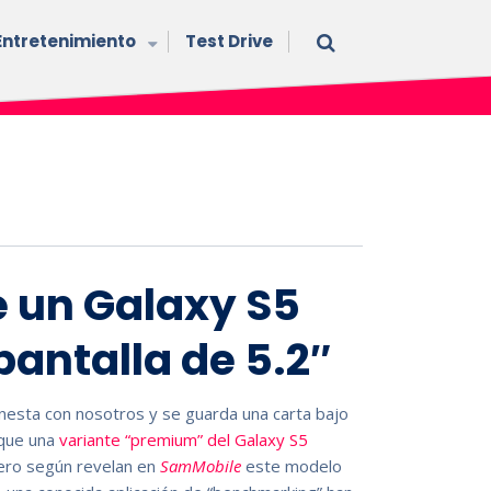
Entretenimiento
Test Drive
 un Galaxy S5
antalla de 5.2″
esta con nosotros y se guarda una carta bajo
 que una
variante “premium” del Galaxy S5
ro según revelan en
SamMobile
este modelo