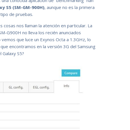
, una conocida aplicación de “benchmarking” han
xy S5 (SM-GM-900H)
, aunque no es la primera
tipo de pruebas.
 cosas nos llaman la atención en particular. La
 SM-G900H no lleva los recién anunciados
o vemos que luce un Exynos Octa a 1.3GHz, lo
mo que encontramos en la versión 3G del Samsung
l Galaxy S5?