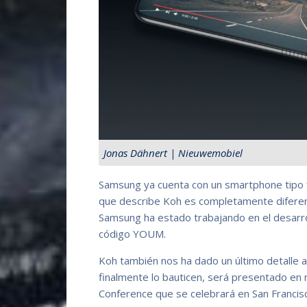
Jonas Dähnert | Nieuwemobiel
Samsung ya cuenta con un smartphone tipo fl
que describe Koh es completamente diferen
Samsung ha estado trabajando en el desarr
código YOUM.
Koh también nos ha dado un último detalle a
finalmente lo bauticen, será presentado e
Conference que se celebrará en San Francis