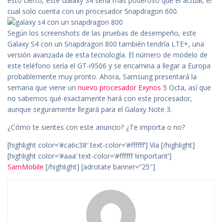
esto cierto, este Galaxy S4 sería más poderoso que el actual, el
cual solo cuenta con un procesador Snapdragon 600.
Según los screenshots de las pruebas de desempeño, este
Galaxy S4 con un Snapdragon 800 también tendría LTE+, una
versión avanzada de esta tecnología. El número de modelo de
este teléfono sería el GT-i9506 y se encamina a llegar a Europa
probablemente muy pronto. Ahora, Samsung presentará la
semana que viene un
nuevo procesador Exynos
5 Octa, así que
no sabemos qué exactamente hará con este procesador,
aunque seguramente llegará para el Galaxy Note 3.
¿Cómo te sientes con este anuncio? ¿Te importa o no?
[highlight color=’#ca6c38′ text-color=’#ffffff’] Vía [/highlight]
[highlight color=’#aaa’ text-color=’#ffffff !important’]
SamMobile
[/highlight] [adrotate banner=”25″]