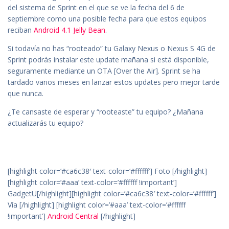
del sistema de Sprint en el que se ve la fecha del 6 de
septiembre como una posible fecha para que estos equipos
reciban
Android 4.1 Jelly Bean
.
Si todavía no has “rooteado” tu Galaxy Nexus o Nexus S 4G de
Sprint podrás instalar este update mañana si está disponible,
seguramente mediante un OTA [Over the Air]. Sprint se ha
tardado varios meses en lanzar estos updates pero mejor tarde
que nunca.
¿Te cansaste de esperar y “rooteaste” tu equipo? ¿Mañana
actualizarás tu equipo?
[highlight color=’#ca6c38′ text-color=’#ffffff’] Foto [/highlight]
[highlight color=’#aaa’ text-color=’#ffffff !important’]
GadgetU[/highlight][highlight color=’#ca6c38′ text-color=’#ffffff’]
Vía [/highlight] [highlight color=’#aaa’ text-color=’#ffffff
!important’]
Android Central
[/highlight]