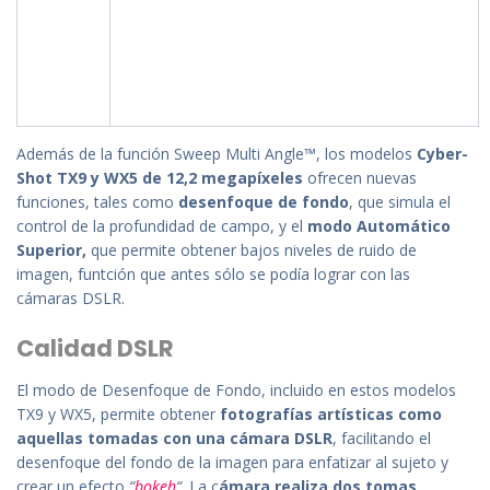
Además
de
la
función
Sweep Multi Angle™,
los
modelos
Cyber
-
Shot TX9 y WX5
de
12,2 megapíxe
les
ofrecen
nuevas
funciones, ta
les
como
desenfo
que
de
fondo
,
que
simula
el
control
de
la profundidad
de
campo, y
el
modo Automático
Superior,
que
permite
obtener bajos nive
les
de
ruido
de
imagen, funtción
que
antes sólo
se
podía lograr con
las
cámaras
DSLR.
Calidad DSLR
El
modo
de
Desenfo
que
de
Fondo, incluido en estos
modelos
TX9 y WX5,
permite
obtener
fotografías artísticas
como
aquel
las
tomadas con
una
cámara
DSLR
, facilitando
el
desenfo
que
del
fondo
de
la imagen para enfatizar al sujeto y
crear
un
efecto
“
bokeh
“
. La c
ámara realiza dos tomas,