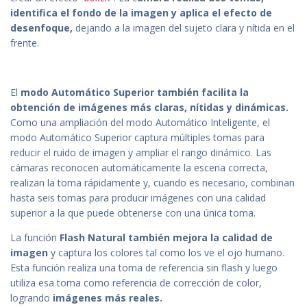
identifica
el
fondo
de
la imagen y aplica
el
efecto
de
desenfo
que
,
dejando a la imagen
del
sujeto clara y nítida en
el
fren
te
.
El
modo
Automático Superior también facilita la
obtención
de
imágenes
más
claras, nítidas y dinámicas.
Como
una
ampliación
del
modo
Automático Inteligen
te
,
el
modo
Automático Superior
captura
múltip
les
tomas para
reducir
el
ruido
de
imagen y ampliar
el
rango dinámico.
Las
cámaras
reconocen automáticamen
te
la escena correcta,
realizan la
toma
rápidamen
te
y, cuando es necesario, combinan
hasta seis tomas para producir
imágenes
con
una
calidad
superior a la
que
pue
de
obtener
se
con
una
única
toma
.
La
función
Flash Natural también mejora la calidad
de
imagen
y
captura
los
colores tal
como
los
ve
el
ojo humano.
Esta
función
realiza
una
toma
de
referencia sin flash y
luego
utiliza esa
toma
como
referencia
de
corrección
de
color,
logrando
imágenes
más
rea
les
.