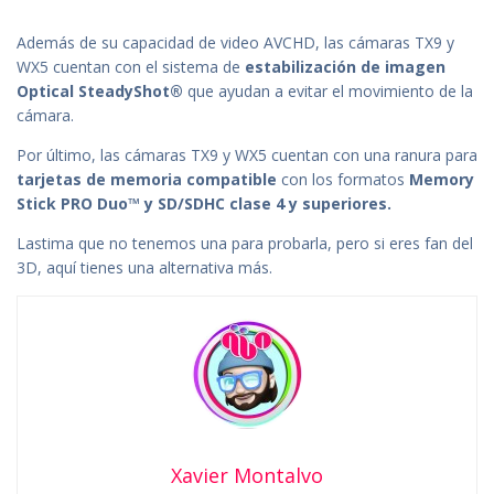
Además
de
su capacidad
de
video AVCHD,
las
cámaras
TX9 y
WX5
cuentan
con
el
sistema
de
estabilización
de
imagen
Optical SteadyShot®
que
ayudan a evitar
el
movimiento
de
la
cámara
.
Por último,
las
cámaras
TX9 y WX5
cuentan
con
una
ranura para
tarjetas
de
memoria compatib
le
con
los
formatos
Memory
Stick PRO Duo™ y SD/SDHC cla
se
4 y superiores.
Lastima
que
no tenemos
una
para probarla, pero si eres fan
del
3D, aquí tienes
una
alternativa
más
.
Xavier Montalvo