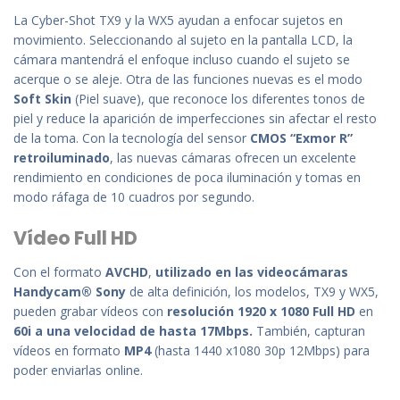
La Cyber-Shot TX9 y la WX5 ayudan a enfocar sujetos en
movimiento
. Seleccionando al sujeto en la
pantalla
LCD, la
cámara
mantendrá
el
enfo
que
incluso cuando
el
sujeto
se
acer
que
o
se
aleje. Otra
de
las
funciones
nuevas
es
el
modo
Soft Skin
(Pi
el
suave),
que
reconoce
los
diferentes
tonos
de
pi
el
y reduce la aparición
de
imperfecciones sin afectar
el
resto
de
la
toma.
Con la tecnología
del
sensor
CMOS “Exmor R”
retroiluminado
,
las
nuevas
cámaras
ofrecen
un
excelen
te
rendimiento en condiciones
de
poca iluminación y tomas en
modo
ráfaga
de
10 cuadros
por
segundo.
Vídeo Full HD
Con
el
formato
AVCHD
,
utilizado en
las
video
cámaras
Handycam® Sony
de
alta definición,
los
modelos, TX9 y WX5,
pueden
grabar vídeos con
resolución
1920 x 1080 Full HD
en
60i a
una
velocidad
de
hasta 17Mbps.
También,
capturan
vídeos en
formato
MP4
(hasta 1440 x1080 30p 12Mbps) para
poder enviarlas online.