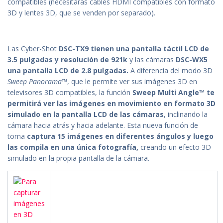
compatib
les
(
necesitarás
cab
les
HDMI compatib
les
con
formato
3D y
lentes
3D,
que
se
venden
por
separado
).
Las
Cyber
-Shot
DSC-TX9
tienen
una
pantalla
táctil
LCD
de
3.5
pulgadas
y
resolución
de
921k
y
las
cámaras
DSC-WX5
una
pantalla
LCD
de
2.8
pulgadas
.
A
diferencia
del
modo
3D
Sweep Panorama™
,
que
le
permite
ver sus
imágenes
3D en
televisores
3D compatib
les
, la
función
Sweep Multi Angle™
te
permitirá
ver
las
imágenes
en
movimiento
en
formato
3D
simulado
en la
pantalla
LCD
de
las
cámaras
,
inclinando
la
cámara
hacia
atrás
y
hacia
adelante
. Esta
nueva
función
de
toma
captura
15
imágenes
en
diferentes
ángulos
y
luego
las
compila
en
una
única
fotografía
,
creando
un
efecto
3D
simulado
en la
propia
pantalla
de
la
cámara
.