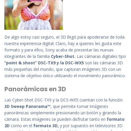
De
algo
estoy
casi
seguro
,
el
3D
llegó
para
apoderarse
de
toda
nuestra
experiencia
digital.
Claro
, hay a
quienes
les
gusta
este
formato
y para
ellos
, Sony
acaba
de
presentar
las
nuevas
integrantes
de
la
familia
Cyber
-Shot.
Las
cámaras
digitales
tipo
“point & shoot” DSC-TX9 y la DSC-WX5
son
las
cámaras
3D
más
pequeñas
del
mundo
,
que
capturan
imágenes
3D con
un
sistema
de
objetivo
único
utilizando
el
movimiento
panorámico
.
Panorámicas
en 3D
Las
Cyber
-Shot DSC-TX9 y la DCS-WX5
cuentan
con la
función
3D Sweep Panorama™
,
que
permite
tomar
imágenes
panorámicas
simplemente
presionando
un
botón
y
girando
la
cámara
.
Estas
imágenes
se
pueden
disfrutar
tanto
en
formato
2D
como
en
el
formato 3D,
y
por
supuesto
en
televisores
3D