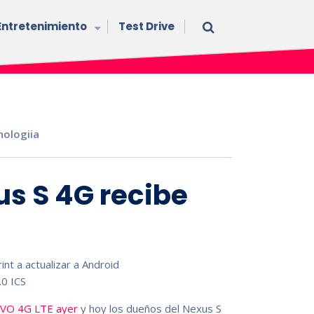
Entretenimiento
Test Drive
nologiia
xus S 4G recibe
VO 4G LTE ayer
y hoy los dueños del Nexus S