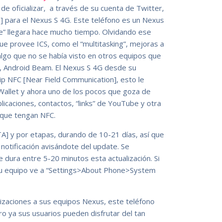
 de oficializar, a través de su cuenta de Twitter,
] para el Nexus S 4G. Este teléfono es un Nexus
te” llegara hace mucho tiempo. Olvidando ese
e provee ICS, como el “multitasking”, mejoras a
 algo que no se había visto en otros equipos que
C, Android Beam. El Nexus S 4G desde su
ip NFC [Near Field Communication], esto le
 Wallet y ahora uno de los pocos que goza de
licaciones, contactos, “links” de YouTube y otra
 que tengan NFC.
TA] y por etapas, durando de 10-21 días, así que
notificación avisándote del update. Se
 dura entre 5-20 minutos esta actualización. Si
a tu equipo ve a “Settings>About Phone>System
izaciones a sus equipos Nexus, este teléfono
o ya sus usuarios pueden disfrutar del tan