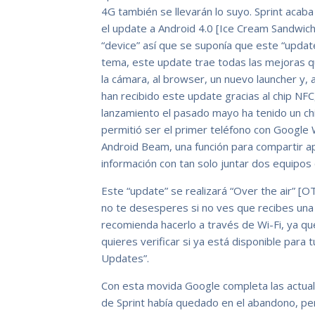
4G también se llevarán lo suyo. Sprint acaba
el update a Android 4.0 [Ice Cream Sandwich
“device” así que se suponía que este “upda
tema, este update trae todas las mejoras qu
la cámara, al browser, un nuevo launcher y,
han recibido este update gracias al chip NF
lanzamiento el pasado mayo ha tenido un ch
permitió ser el primer teléfono con Google
Android Beam, una función para compartir ap
información con tan solo juntar dos equipos
Este “update” se realizará “Over the air” [O
no te desesperes si no ves que recibes una 
recomienda hacerlo a través de Wi-Fi, ya que
quieres verificar si ya está disponible par
Updates”.
Con esta movida Google completa las actual
de Sprint había quedado en el abandono, per