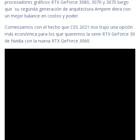
procesadores gráficos RTX GeForce 3080, 3070 y 3070 luego
que su segunda generación de arquitectura Ampere diera con
un mejor balance en costos y poder.
Comenzamos con el hecho que CES 2021 nos trajo una opción
más económica para los que queremos la serie RTX GeForce 30
de Nvidia con la nueva RTX GeForce 3060.