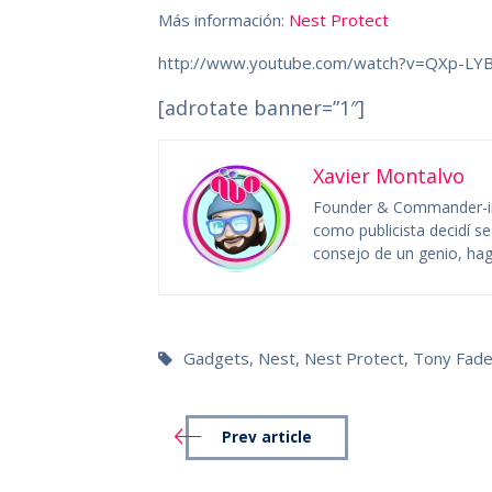
Más información:
Nest Protect
http://www.youtube.com/watch?v=QXp-LY
[adrotate banner=”1″]
Xavier Montalvo
Founder & Commander-in
como publicista decidí se
consejo de un genio, hag
Gadgets
,
Nest
,
Nest Protect
,
Tony Fadel
Prev article