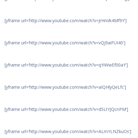
[yframe url=’http://www.youtube.com/watch?v=JrHnVk4Mf9Y’]
[yframe url=’http://www.youtube.com/watch?v=vQj9aiFUI40′]
[yframe url=’http://www.youtube.com/watch?v=qYiWwEf00aY’]
[yframe url=’http://www.youtube.com/watch?v=aIQHlyQeLfc’]
[yframe url=’http://www.youtube.com/watch?v=d5LtYJQcnPM’]
[yframe url=’http://www.youtube.com/watch?v=ALmYLNZkuOs’]