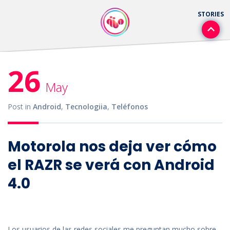
26
May
Post in
Android
,
Tecnologiia
,
Teléfonos
Motorola nos deja ver cómo
el RAZR se verá con Android
4.0
Los usuarios de las redes sociales me preguntan mucho sobre