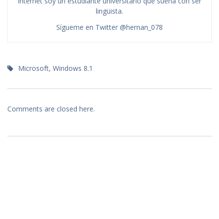
Internet soy un estudiante universitario que sueña con ser
lingüista.
Sígueme en Twitter @hernan_078
Microsoft
,
Windows 8.1
Comments are closed here.