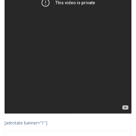
[adrotate banner=”1″]