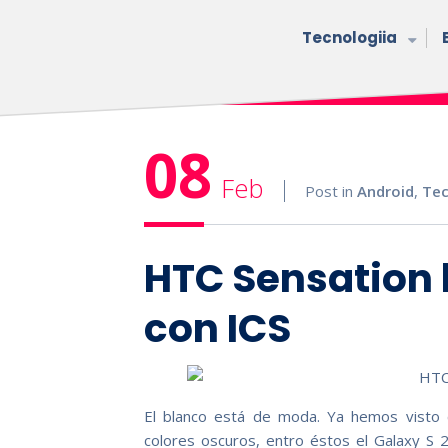
Tecnologiia
08
Feb
Post in
Android
,
Tec
HTC Sensation 
con ICS
El blanco está de moda. Ya hemos visto 
colores oscuros, entro éstos el Galaxy S 