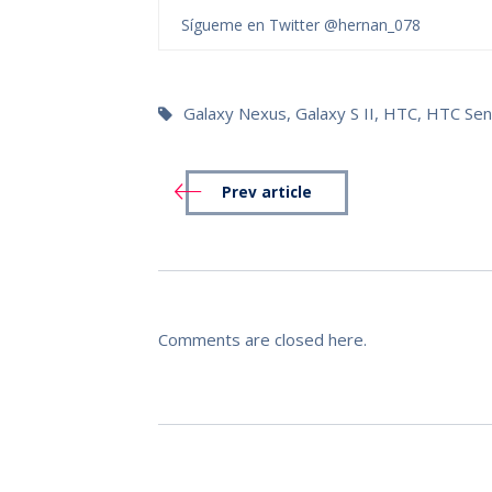
Sígueme en Twitter @hernan_078
Galaxy Nexus
,
Galaxy S II
,
HTC
,
HTC Sen
Prev article
Comments are closed here.