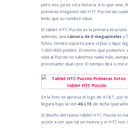
pero eso ya es otra historia. A lo que vin
primeras imágenes del HTC Puccini las cua
lindo que su nombre clave.
El tablet HTC Puccini es la primera incursión
además, una
cámara de 8 megapíxeles
y f
fotos, tendrá soporte para stylus o lápiz digi
1280×800 pixeles. El mismo que podemos v
vida al Puccini no sabemos nada más, aunque 
procesador dual core. El tiempo dirá si me e
En la foto se aprecia el logo de AT&T, por
llegará bajo la red
4G LTE
de dicha operador
El diseño del nuevo tablet HTC Puccini es bas
acción a ver que tal se mueve y si HTC nos 