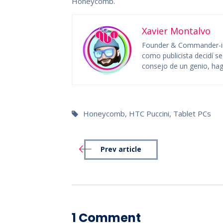
Honeycomb.
Xavier Montalvo
Founder & Commander-in
como publicista decidí se
consejo de un genio, hag
Honeycomb
,
HTC Puccini
,
Tablet PCs
Prev article
1 Comment