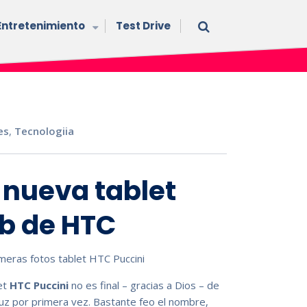
Entretenimiento
Test Drive
es
,
Tecnologiia
 nueva tablet
b de HTC
et
HTC Puccini
no es final – gracias a Dios – de
 luz por primera vez. Bastante feo el nombre,