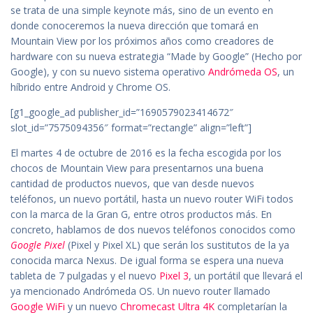
se trata de una simple keynote más, sino de un evento en
donde conoceremos la nueva dirección que tomará en
Mountain View por los próximos años como creadores de
hardware con su nueva estrategia “Made by Google” (Hecho por
Google), y con su nuevo sistema operativo
Andrómeda OS
, un
híbrido entre Android y Chrome OS.
[g1_google_ad publisher_id=”1690579023414672″
slot_id=”7575094356″ format=”rectangle” align=”left”]
El martes 4 de octubre de 2016 es la fecha escogida por los
chocos de Mountain View para presentarnos una buena
cantidad de productos nuevos, que van desde nuevos
teléfonos, un nuevo portátil, hasta un nuevo router WiFi todos
con la marca de la Gran G, entre otros productos más. En
concreto, hablamos de dos nuevos teléfonos conocidos como
Google Pixel
(Pixel y Pixel XL) que serán los sustitutos de la ya
conocida marca Nexus. De igual forma se espera una nueva
tableta de 7 pulgadas y el nuevo
Pixel 3
, un portátil que llevará el
ya mencionado Andrómeda OS. Un nuevo router llamado
Google WiFi
y un nuevo
Chromecast Ultra 4K
completarían la