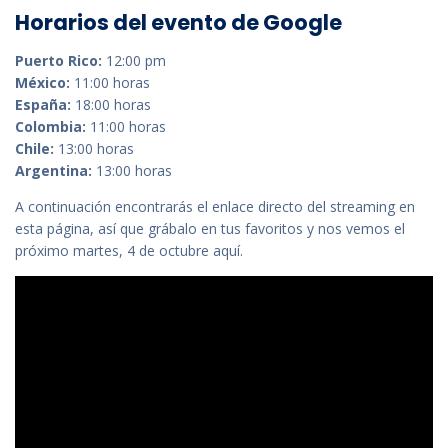
Horarios del evento de Google
Puerto Rico:
12:00 pm
México:
11:00 horas
España:
18:00 horas
Colombia:
11:00 horas
Chile:
13:00 horas
Argentina:
13:00 horas
A continuación encontrarás el enlace directo del streaming en
esta página, así que grábalo en tus favoritos y nos vemos el
próximo martes, 4 de octubre aquí.