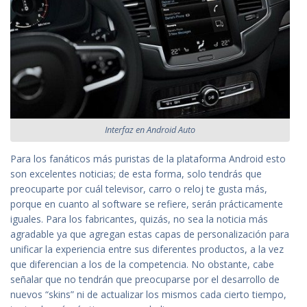
Interfaz en Android Auto
Para los fanáticos más puristas de la plataforma Android esto
son excelentes noticias; de esta forma, solo tendrás que
preocuparte por cuál televisor, carro o reloj te gusta más,
porque en cuanto al software se refiere, serán prácticamente
iguales. Para los fabricantes, quizás, no sea la noticia más
agradable ya que agregan estas capas de personalización para
unificar la experiencia entre sus diferentes productos, a la vez
que diferencian a los de la competencia. No obstante, cabe
señalar que no tendrán que preocuparse por el desarrollo de
nuevos “skins” ni de actualizar los mismos cada cierto tiempo,