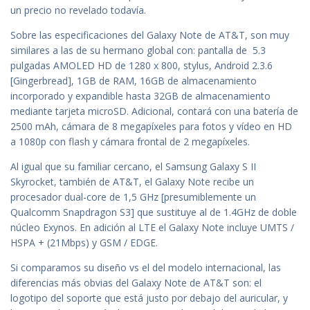
un precio no revelado todavía.
Sobre las especificaciones del Galaxy Note de AT&T, son muy
similares a las de su hermano global con: pantalla de 5.3
pulgadas AMOLED HD de 1280 x 800, stylus, Android 2.3.6
[Gingerbread], 1GB de RAM, 16GB de almacenamiento
incorporado y expandible hasta 32GB de almacenamiento
mediante tarjeta microSD. Adicional, contará con una batería de
2500 mAh, cámara de 8 megapíxeles para fotos y vídeo en HD
a 1080p con flash y cámara frontal de 2 megapíxeles.
Al igual que su familiar cercano, el Samsung Galaxy S II
Skyrocket, también de AT&T, el Galaxy Note recibe un
procesador dual-core de 1,5 GHz [presumiblemente un
Qualcomm Snapdragon S3] que sustituye al de 1.4GHz de doble
núcleo Exynos. En adición al LTE el Galaxy Note incluye UMTS /
HSPA + (21Mbps) y GSM / EDGE.
Si comparamos su diseño vs el del modelo internacional, las
diferencias más obvias del Galaxy Note de AT&T son: el
logotipo del soporte que está justo por debajo del auricular, y